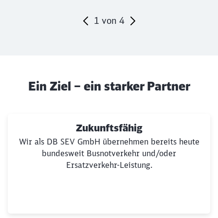
Umsatz über das gesamte Kalenderjahr
1
von
4
Ende des Sliders
Ein Ziel – ein starker Partner
Klicken, um den folgenden Slider zu überspringen
Zukunftsfähig
Wir als DB SEV GmbH übernehmen bereits heute
bundesweit Busnotverkehr und/oder
Ersatzverkehr-Leistung.